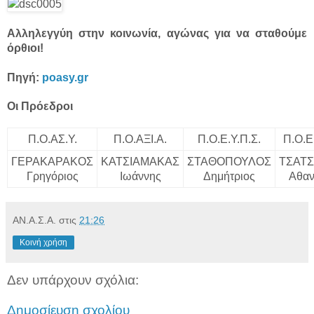
Αλληλεγγύη στην κοινωνία, αγώνας για να σταθούμε
όρθιοι!
Πηγή:
poasy.gr
Oι Πρόεδροι
Π.Ο.ΑΣ.Υ.
Π.Ο.ΑΞΙ.Α.
Π.Ο.Ε.Υ.Π.Σ.
Π.Ο.Ε
ΓΕΡΑΚΑΡΑΚΟΣ
ΚΑΤΣΙΑΜΑΚΑΣ
ΣΤΑΘΟΠΟΥΛΟΣ
ΤΣΑΤ
Γρηγόριος
Ιωάννης
Δημήτριος
Αθαν
ΑΝ.Α.Σ.Α.
στις
21:26
Κοινή χρήση
Δεν υπάρχουν σχόλια:
Δημοσίευση σχολίου