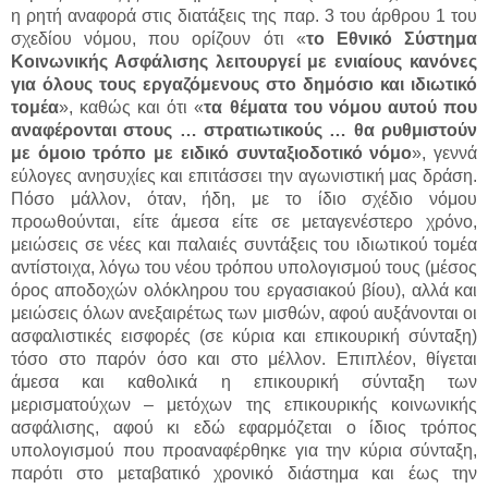
η ρητή αναφορά στις διατάξεις της παρ. 3 του άρθρου 1 του
σχεδίου νόμου, που ορίζουν ότι «
το Εθνικό Σύστημα
Κοινωνικής Ασφάλισης λειτουργεί με ενιαίους κανόνες
για όλους τους εργαζόμενους στο δημόσιο και ιδιωτικό
τομέα
», καθώς και ότι «
τα θέματα του νόμου αυτού που
αναφέρονται στους … στρατιωτικούς … θα ρυθμιστούν
με όμοιο τρόπο με ειδικό συνταξιοδοτικό νόμο
», γεννά
εύλογες ανησυχίες και επιτάσσει την αγωνιστική μας δράση.
Πόσο μάλλον, όταν, ήδη, με το ίδιο σχέδιο νόμου
προωθούνται, είτε άμεσα είτε σε μεταγενέστερο χρόνο,
μειώσεις σε νέες και παλαιές συντάξεις του ιδιωτικού τομέα
αντίστοιχα, λόγω του νέου τρόπου υπολογισμού τους (μέσος
όρος αποδοχών ολόκληρου του εργασιακού βίου), αλλά και
μειώσεις όλων ανεξαιρέτως των μισθών, αφού αυξάνονται οι
ασφαλιστικές εισφορές (σε κύρια και επικουρική σύνταξη)
τόσο στο παρόν όσο και στο μέλλον. Επιπλέον, θίγεται
άμεσα και καθολικά η επικουρική σύνταξη των
μερισματούχων – μετόχων της επικουρικής κοινωνικής
ασφάλισης, αφού κι εδώ εφαρμόζεται ο ίδιος τρόπος
υπολογισμού που προαναφέρθηκε για την κύρια σύνταξη,
παρότι στο μεταβατικό χρονικό διάστημα και έως την